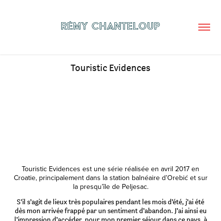
RÉMY CHANTELOUP
Touristic Evidences
TOURISTIC EVIDENCES
2017
Touristic Evidences est une série réalisée en avril 2017 en
Croatie, principalement dans la station balnéaire d’Orebić et sur
la presqu’île de Peljesac.
S’il s’agit de lieux très populaires pendant les mois d’été, j’ai été
dès mon arrivée frappé par un sentiment d’abandon. J’ai ainsi eu
l’impression d’accéder, pour mon premier séjour dans ce pays, à